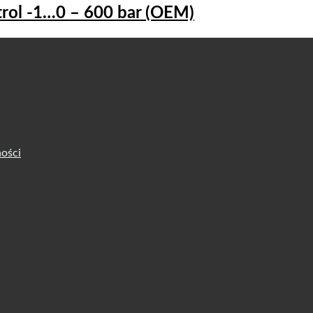
trol -1…0 – 600 bar (OEM)
ości