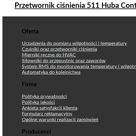
Przetwornik ciśnienia 511 Huba Con
Oferta
Urządzenia do pomiaru wilgotności i temperatury
Czujniki oraz przetworniki ciśnienia
Mierniki ręczne do HVAC
Siłowniki do przepustnic oraz zaworów
System RMS do monitorowania temperatury i wilgotn
Automatyka do kolejnictwa
Firma
Polityka prywatności
Polityka jakości
Ankieta satysfakcji klienta
Formularz reklamacyjny
Ogólne warunki realizacji zamówień
Producenci