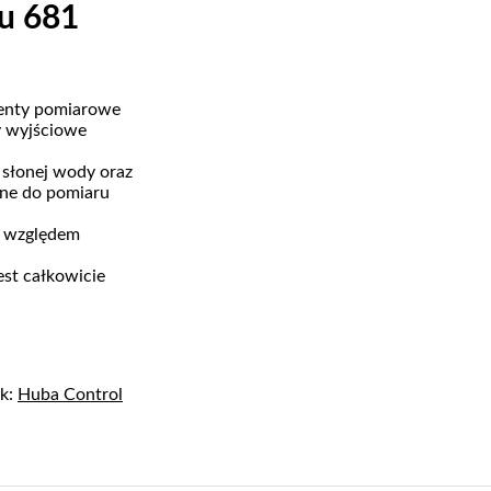
u 681
menty pomiarowe
y wyjściowe
słonej wody oraz
ne do pomiaru
i względem
st całkowicie
ik:
Huba Control