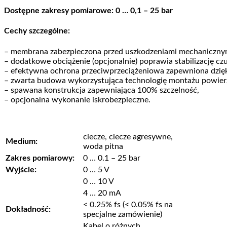
Dostępne zakresy pomiarowe: 0 … 0,1 – 25 bar
Cechy szczególne:
– membrana zabezpieczona przed uszkodzeniami mechanicznymi 
– dodatkowe obciążenie (opcjonalnie) poprawia stabilizację cz
– efektywna ochrona przeciwprzeciążeniowa zapewniona dzięki
– zwarta budowa wykorzystująca technologię montażu powier
– spawana konstrukcja zapewniająca 100% szczelność,
– opcjonalna wykonanie iskrobezpieczne.
ciecze, ciecze agresywne,
Medium:
woda pitna
Zakres pomiarowy:
0 … 0.1 – 25 bar
Wyjście:
0 … 5 V
0 … 10 V
4 … 20 mA
< 0.25% fs (< 0.05% fs na
Dokładność:
specjalne zamówienie)
Kabel o różnych