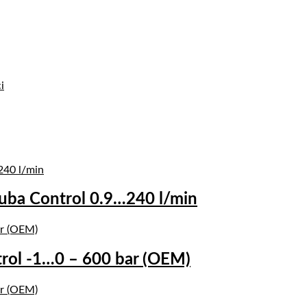
i
uba Control 0.9…240 l/min
trol -1…0 – 600 bar (OEM)