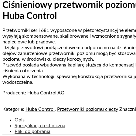
Ciśnieniowy przetwornik poziom
Huba Control
Przetworniki serii 681 wyposażone w piezorezystancyjne ele
wysyłają skompensowane, skalibrowane i wzmocnione sygnał
napięciowe lub prądowe.
Dzięki przewodowi podłączeniowemu odpornemu na działanie 
olejów zanurzeniowe przetworniki poziomu mogą być stosowa
poziomu w środowisku cieczy korozyjnych.
Przewód posiada wbudowaną kapilarę służącą do kompensacj
ciśnienia otoczenia.
Wykonana w technologii spawanej konstrukcja przetwornika je
wodoszczelna.
Producent: Huba Control AG
Kategorie:
Huba Control
,
Przetworniki poziomu cieczy
Znaczn
Opis
Specyfikacja techniczna
Pliki do pobrania