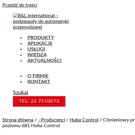
Przejdź do treści
PRODUKTY
APLIKACJE
USŁUGI
WIEDZA
AKTUALNOŚCI
O FIRMIE
KONTAKT
Szukaj
TEL: 22 7510073
Strona główna
/
- Producenci
/
Huba Control
/ Ciśnieniowy p
poziomu 681 Huba Control