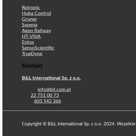
Rotronic
Huba Control
Gruner
Swema
Agon Railway
HT-VIVA
Entos
SensoScientific
TrueDyne
Kontakt
B&L International Sp. z o.o.
E-mail:
info@bil.com.pl
Tel:
22 751 00 73
Kom:
603 542 366
Copyright © B&L International Sp. z o.o. 2024. Wszelkie